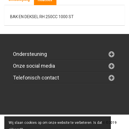
BAK EN DEKSEL RH 250CC 1000 ST
Omschrijving
Reacties
Ondersteuning
Onze social media
Telefonisch contact
Wij slaan cookies op om onze website te verbeteren. Is dat
Horecaline: de horeca groothandel voor uw etablissement ©2019