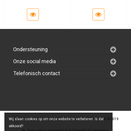
Ondersteuning
Onze social media
Telefonisch contact
Horecaline: de horeca groothandel voor uw etablissement ©2019
Wij slaan cookies op om onze website te verbeteren. Is dat
akkoord?
Deze site is opgesteld door
Dayneks E-Commerce
.